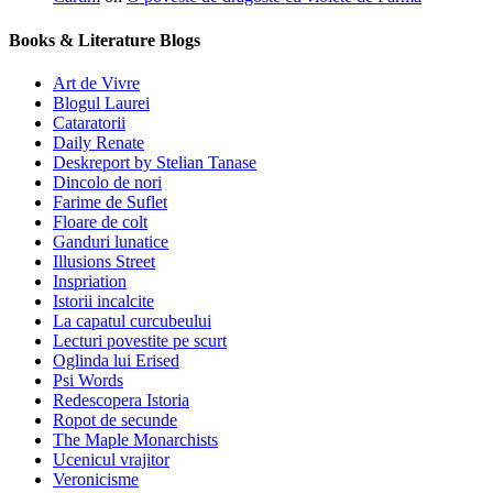
Books & Literature Blogs
Art de Vivre
Blogul Laurei
Cataratorii
Daily Renate
Deskreport by Stelian Tanase
Dincolo de nori
Farime de Suflet
Floare de colt
Ganduri lunatice
Illusions Street
Inspriation
Istorii incalcite
La capatul curcubeului
Lecturi povestite pe scurt
Oglinda lui Erised
Psi Words
Redescopera Istoria
Ropot de secunde
The Maple Monarchists
Ucenicul vrajitor
Veronicisme