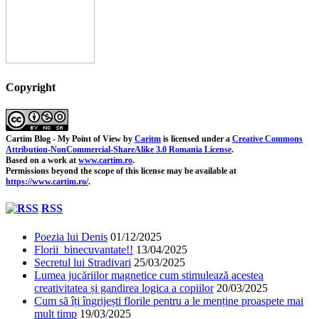
Copyright
Cartim Blog - My Point of View
by
Caritm
is licensed under a
Creative Commons
Attribution-NonCommercial-ShareAlike 3.0 Romania License
.
Based on a work at
www.cartim.ro
.
Permissions beyond the scope of this license may be available at
https://www.cartim.ro/
.
RSS
Poezia lui Denis
01/12/2025
Florii binecuvantate!!
13/04/2025
Secretul lui Stradivari
25/03/2025
Lumea jucăriilor magnetice cum stimulează acestea
creativitatea și gandirea logica a copiilor
20/03/2025
Cum să îți îngrijești florile pentru a le menține proaspete mai
mult timp
19/03/2025