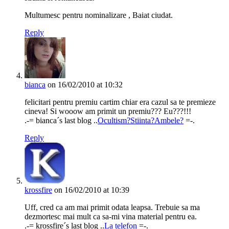
Multumesc pentru nominalizare , Baiat ciudat.
Reply
bianca
on 16/02/2010 at 10:32
felicitari pentru premiu cartim chiar era cazul sa te premieze
cineva! Si wooow am primit un premiu??? Eu???!!!
.-= bianca´s last blog ..
Ocultism?Stiinta?Ambele?
=-.
Reply
krossfire
on 16/02/2010 at 10:39
Uff, cred ca am mai primit odata leapsa. Trebuie sa ma
dezmortesc mai mult ca sa-mi vina material pentru ea.
.-= krossfire´s last blog ..
La telefon
=-.