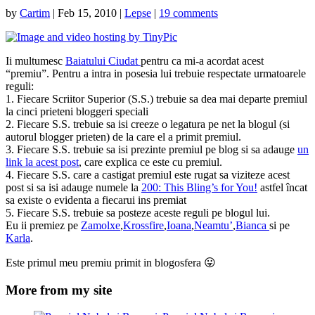
by
Cartim
|
Feb 15, 2010
|
Lepse
|
19 comments
Ii multumesc
Baiatului Ciudat
pentru ca mi-a acordat acest
“premiu”. Pentru a intra in posesia lui trebuie respectate urmatoarele
reguli:
1. Fiecare Scriitor Superior (S.S.) trebuie sa dea mai departe premiul
la cinci prieteni bloggeri speciali
2. Fiecare S.S. trebuie sa isi creeze o legatura pe net la blogul (si
autorul blogger prieten) de la care el a primit premiul.
3. Fiecare S.S. trebuie sa isi prezinte premiul pe blog si sa adauge
un
link la acest post
, care explica ce este cu premiul.
4. Fiecare S.S. care a castigat premiul este rugat sa viziteze acest
post si sa isi adauge numele la
200: This Bling’s for You!
astfel încat
sa existe o evidenta a fiecarui ins premiat
5. Fiecare S.S. trebuie sa posteze aceste reguli pe blogul lui.
Eu ii premiez pe
Zamolxe
,
Krossfire
,
Ioana
,
Neamtu’
,
Bianca
si pe
Karla
.
Este primul meu premiu primit in blogosfera 😛
More from my site