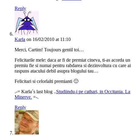
Reply
Karla
on 16/02/2010 at 11:10
Merci, Cartim! Toujours gentil toi…
Felicitarile mele: daca ar fi de premiat cineva, ti-as acorda un
premiu fie si numai pentru rabdarea si dezinvoltura cu care ai
raspuns atacului debil asupra blogului tau…
Felicitari si celorlalti premianti 🙂
.-= Karla´s last blog ..
Studiindu-i pe cathari, in Occitania. La
Minerve.
=-.
Reply