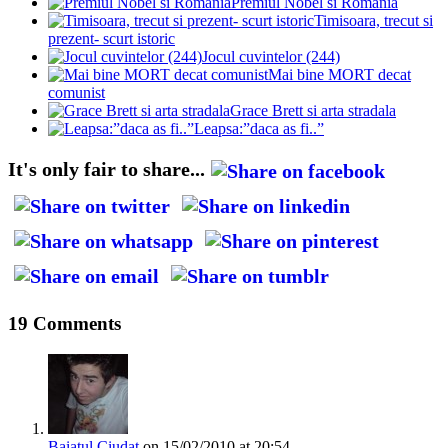
Premiul Nobel si Romania
Timisoara, trecut si
prezent- scurt istoric
Jocul cuvintelor (244)
Mai bine MORT decat
comunist
Grace Brett si arta stradala
Leapsa:”daca as fi..”
It's only fair to share...
19 Comments
Baiatul Ciudat
on 15/02/2010 at 20:54