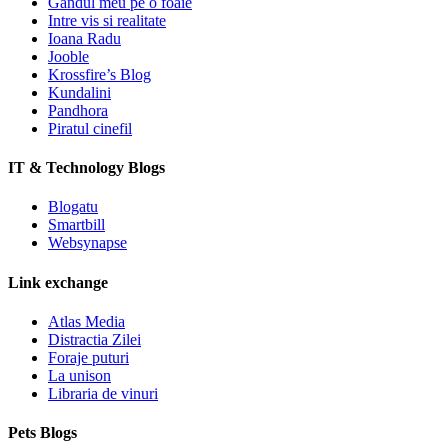
Gandul meu pe o foaie
Intre vis si realitate
Ioana Radu
Jooble
Krossfire’s Blog
Kundalini
Pandhora
Piratul cinefil
IT & Technology Blogs
Blogatu
Smartbill
Websynapse
Link exchange
Atlas Media
Distractia Zilei
Foraje puturi
La unison
Libraria de vinuri
Pets Blogs