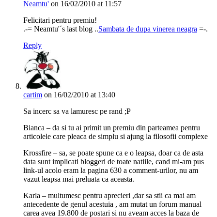
Neamtu'
on 16/02/2010 at 11:57
Felicitari pentru premiu!
.-= Neamtu'´s last blog ..
Sambata de dupa vinerea neagra
=-.
Reply
cartim
on 16/02/2010 at 13:40
Sa incerc sa va lamuresc pe rand ;P
Bianca – da si tu ai primit un premiu din parteamea pentru
articolele care pleaca de simplu si ajung la filosofii complexe
Krossfire – sa, se poate spune ca e o leapsa, doar ca de asta
data sunt implicati bloggeri de toate natiile, cand mi-am pus
link-ul acolo eram la pagina 630 a comment-urilor, nu am
vazut leapsa mai preluata ca aceasta.
Karla – multumesc pentru aprecieri ,dar sa stii ca mai am
antecedente de genul acestuia , am mutat un forum manual
carea avea 19.800 de postari si nu aveam acces la baza de