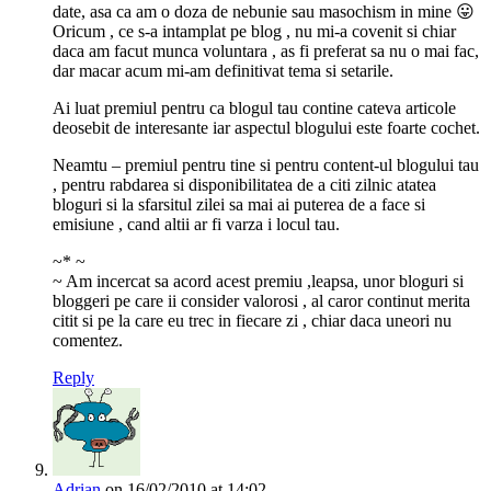
date, asa ca am o doza de nebunie sau masochism in mine 😛
Oricum , ce s-a intamplat pe blog , nu mi-a covenit si chiar
daca am facut munca voluntara , as fi preferat sa nu o mai fac,
dar macar acum mi-am definitivat tema si setarile.
Ai luat premiul pentru ca blogul tau contine cateva articole
deosebit de interesante iar aspectul blogului este foarte cochet.
Neamtu – premiul pentru tine si pentru content-ul blogului tau
, pentru rabdarea si disponibilitatea de a citi zilnic atatea
bloguri si la sfarsitul zilei sa mai ai puterea de a face si
emisiune , cand altii ar fi varza i locul tau.
~* ~
~ Am incercat sa acord acest premiu ,leapsa, unor bloguri si
bloggeri pe care ii consider valorosi , al caror continut merita
citit si pe la care eu trec in fiecare zi , chiar daca uneori nu
comentez.
Reply
Adrian
on 16/02/2010 at 14:02