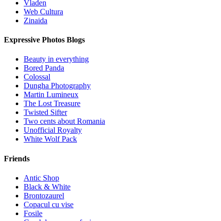
Vladen
Web Cultura
Zinaida
Expressive Photos Blogs
Beauty in everything
Bored Panda
Colossal
Dungha Photography
Martin Lumineux
The Lost Treasure
Twisted Sifter
Two cents about Romania
Unofficial Royalty
White Wolf Pack
Friends
Antic Shop
Black & White
Brontozaurel
Copacul cu vise
Fosile