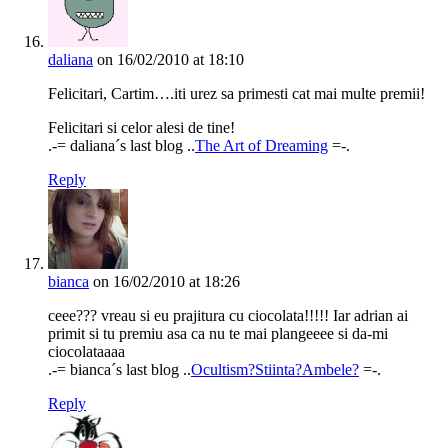
daliana
on 16/02/2010 at 18:10
Felicitari, Cartim….iti urez sa primesti cat mai multe premii!
Felicitari si celor alesi de tine!
.-= daliana´s last blog ..
The Art of Dreaming
=-.
Reply
bianca
on 16/02/2010 at 18:26
ceee??? vreau si eu prajitura cu ciocolata!!!!! Iar adrian ai
primit si tu premiu asa ca nu te mai plangeeee si da-mi
ciocolataaaa
.-= bianca´s last blog ..
Ocultism?Stiinta?Ambele?
=-.
Reply