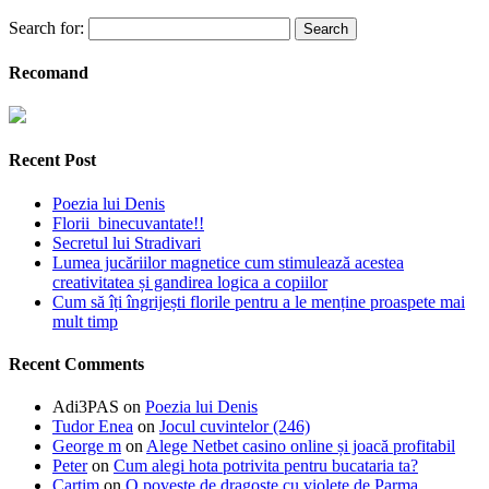
Search for:
Recomand
Recent Post
Poezia lui Denis
Florii binecuvantate!!
Secretul lui Stradivari
Lumea jucăriilor magnetice cum stimulează acestea
creativitatea și gandirea logica a copiilor
Cum să îți îngrijești florile pentru a le menține proaspete mai
mult timp
Recent Comments
Adi3PAS
on
Poezia lui Denis
Tudor Enea
on
Jocul cuvintelor (246)
George m
on
Alege Netbet casino online și joacă profitabil
Peter
on
Cum alegi hota potrivita pentru bucataria ta?
Cartim
on
O poveste de dragoste cu violete de Parma