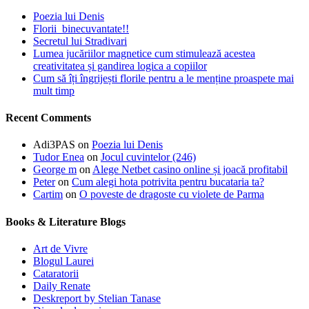
Poezia lui Denis
Florii binecuvantate!!
Secretul lui Stradivari
Lumea jucăriilor magnetice cum stimulează acestea
creativitatea și gandirea logica a copiilor
Cum să îți îngrijești florile pentru a le menține proaspete mai
mult timp
Recent Comments
Adi3PAS
on
Poezia lui Denis
Tudor Enea
on
Jocul cuvintelor (246)
George m
on
Alege Netbet casino online și joacă profitabil
Peter
on
Cum alegi hota potrivita pentru bucataria ta?
Cartim
on
O poveste de dragoste cu violete de Parma
Books & Literature Blogs
Art de Vivre
Blogul Laurei
Cataratorii
Daily Renate
Deskreport by Stelian Tanase