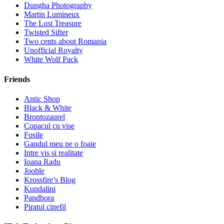
Dungha Photography
Martin Lumineux
The Lost Treasure
Twisted Sifter
Two cents about Romania
Unofficial Royalty
White Wolf Pack
Friends
Antic Shop
Black & White
Brontozaurel
Copacul cu vise
Fosile
Gandul meu pe o foaie
Intre vis si realitate
Ioana Radu
Jooble
Krossfire’s Blog
Kundalini
Pandhora
Piratul cinefil