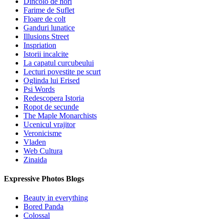
Dincolo de nori
Farime de Suflet
Floare de colt
Ganduri lunatice
Illusions Street
Inspriation
Istorii incalcite
La capatul curcubeului
Lecturi povestite pe scurt
Oglinda lui Erised
Psi Words
Redescopera Istoria
Ropot de secunde
The Maple Monarchists
Ucenicul vrajitor
Veronicisme
Vladen
Web Cultura
Zinaida
Expressive Photos Blogs
Beauty in everything
Bored Panda
Colossal