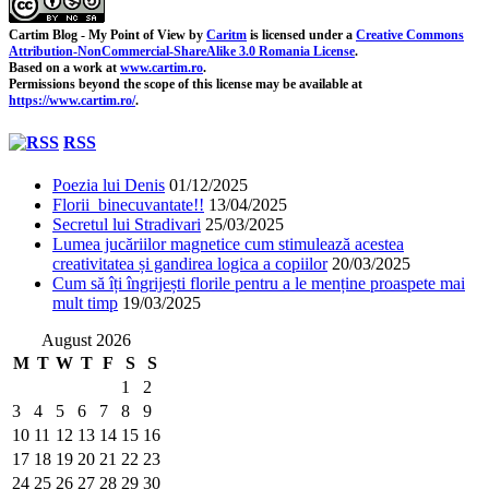
Cartim Blog - My Point of View
by
Caritm
is licensed under a
Creative Commons
Attribution-NonCommercial-ShareAlike 3.0 Romania License
.
Based on a work at
www.cartim.ro
.
Permissions beyond the scope of this license may be available at
https://www.cartim.ro/
.
RSS
Poezia lui Denis
01/12/2025
Florii binecuvantate!!
13/04/2025
Secretul lui Stradivari
25/03/2025
Lumea jucăriilor magnetice cum stimulează acestea
creativitatea și gandirea logica a copiilor
20/03/2025
Cum să îți îngrijești florile pentru a le menține proaspete mai
mult timp
19/03/2025
August 2026
M
T
W
T
F
S
S
1
2
3
4
5
6
7
8
9
10
11
12
13
14
15
16
17
18
19
20
21
22
23
24
25
26
27
28
29
30