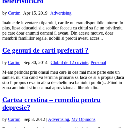
beletristica.ro
by
Cartim
|
Apr 15, 2019
|
Advertising
Inainte de inventarea tiparului, cartile nu erau disponibile tuturor. In
plus, lipsa educatiei si a scolilor faceau ca cititul sa fie un privilegiu
pe care doar anumiti oameni il aveau. Din aceste motive, doar
membrii familiilor regale, nobilii si preotii aveau acces...
Ce genuri de carti preferati ?
by
Cartim
|
Sep 30, 2014
|
Clubul de 12 cuvinte
,
Personal
M-am perindat prin orasul meu care in cea mai mare parte este un
santier, nu stiu cand va termina primaria sa faca ce si-a propus (daca
si-o fi propus ceva in afara de cheltuirea baniului public)…Fiind in
zona am intrat si in cea mai aprovizionata librarie din...
Cartea crestina – remediu pentru
depresie?
by
Cartim
|
Sep 8, 2012
|
Advertising
,
My Opinions