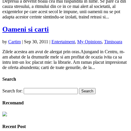
Depresia a devenit boala cea mai raspandita in lume. Se pare ca din
cauza stresului, a ritmului din ce in ce mai alert al societatii, al
exigentelor pe care acest secol le impune, unii oamenii nu se pot
adapta acestor cerinte simtindu-se izolati, traind retrasi si...
Oameni si carti
by
Cartim
|
Sep 30, 2011
|
Entertaiment
,
My Opinions
,
Timisoara
Zilele acestea am avut de alergat prin oras.Ajungand in Centru, m-
am abatut de la drumurile mele si am profitat de ocazia ivita ca sa
intru intr-un loc placut mie: la librarie. Am ramas placut impresionat
de oferta abundenta; carti de toate genurile, de la...
Search
Search for:
Recomand
Recent Post