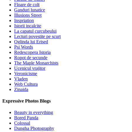
Floare de colt
Ganduri lunatice
Illusions Street
Inspriation
Istorii incalcite
La capatul curcubeului
Lecturi povestite pe scurt
Oglinda lui Erised
Psi Words
Redescopera Istoria
Ropot de secunde
The Maple Monarchists
Ucenicul vrajitor
Veronicisme
Vladen
Web Cultura
Zinaida
Expressive Photos Blogs
Beauty in everything
Bored Panda
Colossal
Dungha Photography