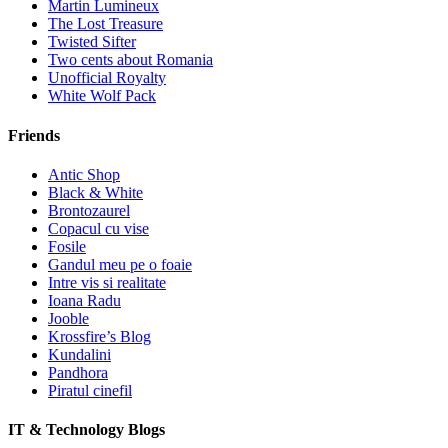
Martin Lumineux
The Lost Treasure
Twisted Sifter
Two cents about Romania
Unofficial Royalty
White Wolf Pack
Friends
Antic Shop
Black & White
Brontozaurel
Copacul cu vise
Fosile
Gandul meu pe o foaie
Intre vis si realitate
Ioana Radu
Jooble
Krossfire’s Blog
Kundalini
Pandhora
Piratul cinefil
IT & Technology Blogs