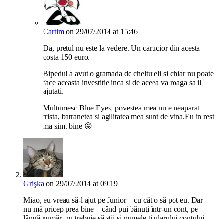
Cartim
on 29/07/2014 at 15:46
Da, pretul nu este la vedere. Un carucior din acesta
costa 150 euro.
Bipedul a avut o gramada de cheltuieli si chiar nu poate
face aceasta investitie inca si de aceea va roaga sa il
ajutati.
Multumesc Blue Eyes, povestea mea nu e neaparat
trista, batranetea si agilitatea mea sunt de vina.Eu in rest
ma simt bine 😛
Grişka
on 29/07/2014 at 09:19
Miao, eu vreau să-l ajut pe Junior – cu cât o să pot eu. Dar –
nu mă pricep prea bine – când pui bănuţi într-un cont, pe
lângă număr, nu trebuie să ştii şi numele titularului contului,