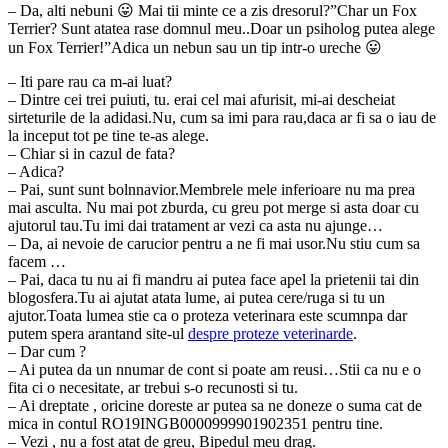
– Da, alti nebuni 😛 Mai tii minte ce a zis dresorul?”Char un Fox
Terrier? Sunt atatea rase domnul meu..Doar un psiholog putea alege
un Fox Terrier!”Adica un nebun sau un tip intr-o ureche 😛
– Iti pare rau ca m-ai luat?
– Dintre cei trei puiuti, tu. erai cel mai afurisit, mi-ai descheiat
sirteturile de la adidasi.Nu, cum sa imi para rau,daca ar fi sa o iau de
la inceput tot pe tine te-as alege.
– Chiar si in cazul de fata?
– Adica?
– Pai, sunt sunt bolnnavior.Membrele mele inferioare nu ma prea
mai asculta. Nu mai pot zburda, cu greu pot merge si asta doar cu
ajutorul tau.Tu imi dai tratament ar vezi ca asta nu ajunge…
– Da, ai nevoie de carucior pentru a ne fi mai usor.Nu stiu cum sa
facem …
– Pai, daca tu nu ai fi mandru ai putea face apel la prietenii tai din
blogosfera.Tu ai ajutat atata lume, ai putea cere/ruga si tu un
ajutor.Toata lumea stie ca o proteza veterinara este scumnpa dar
putem spera arantand site-ul
despre proteze veterinarde
.
– Dar cum ?
– Ai putea da un nnumar de cont si poate am reusi…Stii ca nu e o
fita ci o necesitate, ar trebui s-o recunosti si tu.
– Ai dreptate , oricine doreste ar putea sa ne doneze o suma cat de
mica in contul RO19INGB0000999901902351 pentru tine.
– Vezi , nu a fost atat de greu, Bipedul meu drag.