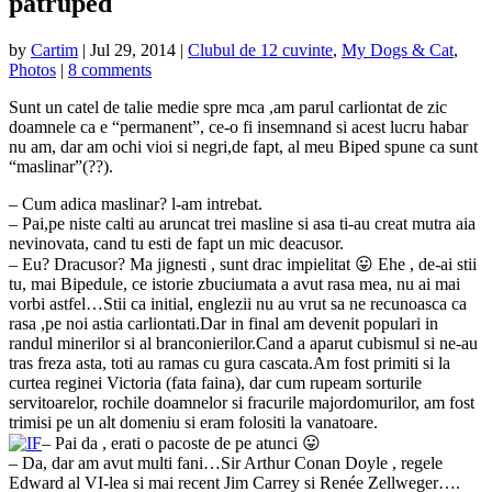
patruped
by
Cartim
|
Jul 29, 2014
|
Clubul de 12 cuvinte
,
My Dogs & Cat
,
Photos
|
8 comments
Sunt un catel de talie medie spre mca ,am parul carliontat de zic
doamnele ca e “permanent”, ce-o fi insemnand si acest lucru habar
nu am, dar am ochi vioi si negri,de fapt, al meu Biped spune ca sunt
“maslinar”(??).
– Cum adica maslinar? l-am intrebat.
– Pai,pe niste calti au aruncat trei masline si asa ti-au creat mutra aia
nevinovata, cand tu esti de fapt un mic deacusor.
– Eu? Dracusor? Ma jignesti , sunt drac impielitat 😛 Ehe , de-ai stii
tu, mai Bipedule, ce istorie zbuciumata a avut rasa mea, nu ai mai
vorbi astfel…Stii ca initial, englezii nu au vrut sa ne recunoasca ca
rasa ,pe noi astia carliontati.Dar in final am devenit populari in
randul minerilor si al branconierilor.Cand a aparut cubismul si ne-au
tras freza asta, toti au ramas cu gura cascata.Am fost primiti si la
curtea reginei Victoria (fata faina), dar cum rupeam sorturile
servitoarelor, rochile doamnelor si fracurile majordomurilor, am fost
trimisi pe un alt domeniu si eram folositi la vanatoare.
– Pai da , erati o pacoste de pe atunci 😛
– Da, dar am avut multi fani…Sir Arthur Conan Doyle , regele
Edward al VI-lea si mai recent Jim Carrey si Renée Zellweger….