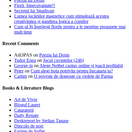
Poezia lui Denis
Florii binecuvantate!!
Secretul lui Stradivari
Lumea jucăriilor magnetice cum stimulează acestea
creativitatea și gandirea logica a copiilor
Cum să îți îngrijești florile pentru a le menține proaspete mai
mult timp
Recent Comments
Adi3PAS
on
Poezia lui Denis
Tudor Enea
on
Jocul cuvintelor (246)
George m
on
Alege Netbet casino online și joacă profitabil
Peter
on
Cum alegi hota potrivita pentru bucataria ta?
Cartim
on
O poveste de dragoste cu violete de Parma
Books & Literature Blogs
Art de Vivre
Blogul Laurei
Cataratorii
Daily Renate
Deskreport by Stelian Tanase
Dincolo de nori
Farime de Suflet