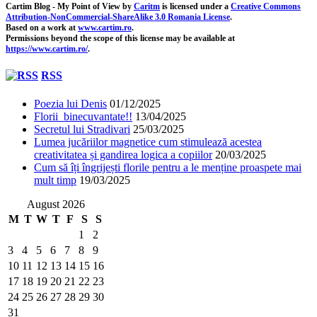
Cartim Blog - My Point of View
by
Caritm
is licensed under a
Creative Commons
Attribution-NonCommercial-ShareAlike 3.0 Romania License
.
Based on a work at
www.cartim.ro
.
Permissions beyond the scope of this license may be available at
https://www.cartim.ro/
.
RSS
Poezia lui Denis
01/12/2025
Florii binecuvantate!!
13/04/2025
Secretul lui Stradivari
25/03/2025
Lumea jucăriilor magnetice cum stimulează acestea
creativitatea și gandirea logica a copiilor
20/03/2025
Cum să îți îngrijești florile pentru a le menține proaspete mai
mult timp
19/03/2025
August 2026
M
T
W
T
F
S
S
1
2
3
4
5
6
7
8
9
10
11
12
13
14
15
16
17
18
19
20
21
22
23
24
25
26
27
28
29
30
31