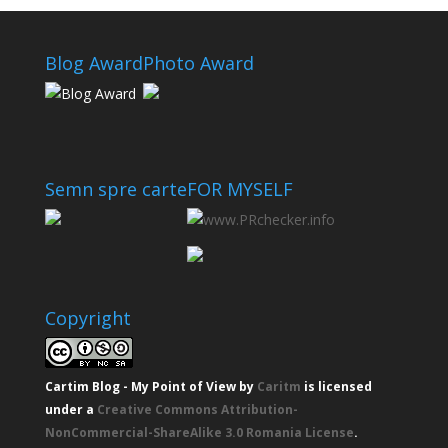
Blog Award
Photo Award
Semn spre carte
FOR MYSELF
Copyright
Cartim Blog - My Point of View
by
Caritm
is licensed
under a
Creative Commons Attribution-
NonCommercial-ShareAlike 3.0 Romania License
.