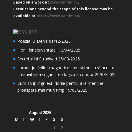
Based on a work at
www.cartim.ro
.
Permissions beyond the scope of this license may be
available at
https://www.cartim.ro/
.
RSS
Poezia lui Denis
01/12/2025
Florii binecuvantate!!
13/04/2025
Secretul lui Stradivari
25/03/2025
Lumea jucăriilor magnetice cum stimulează acestea
creativitatea și gandirea logica a copiilor
20/03/2025
Cum să îți îngrijești florile pentru a le menține
proaspete mai mult timp
19/03/2025
August 2026
M
T
W
T
F
S
S
1
2