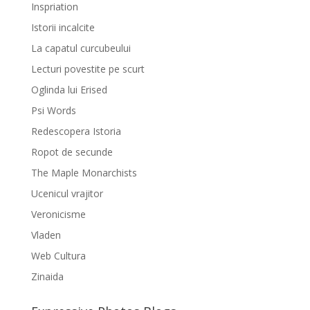
Inspriation
Istorii incalcite
La capatul curcubeului
Lecturi povestite pe scurt
Oglinda lui Erised
Psi Words
Redescopera Istoria
Ropot de secunde
The Maple Monarchists
Ucenicul vrajitor
Veronicisme
Vladen
Web Cultura
Zinaida