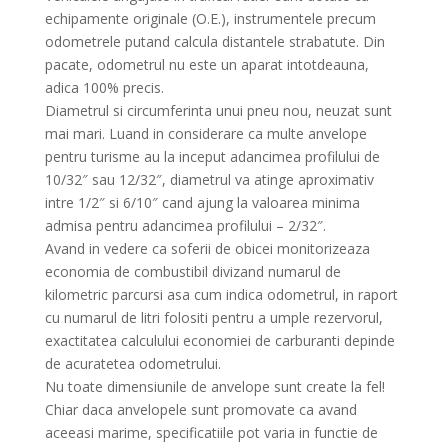
echipamente originale (O.E.), instrumentele precum
odometrele putand calcula distantele strabatute. Din
pacate, odometrul nu este un aparat intotdeauna,
adica 100% precis.
Diametrul si circumferinta unui pneu nou, neuzat sunt
mai mari. Luand in considerare ca multe anvelope
pentru turisme au la inceput adancimea profilului de
10/32″ sau 12/32″, diametrul va atinge aproximativ
intre 1/2″ si 6/10″ cand ajung la valoarea minima
admisa pentru adancimea profilului – 2/32″.
Avand in vedere ca soferii de obicei monitorizeaza
economia de combustibil divizand numarul de
kilometric parcursi asa cum indica odometrul, in raport
cu numarul de litri folositi pentru a umple rezervorul,
exactitatea calculului economiei de carburanti depinde
de acuratetea odometrului.
Nu toate dimensiunile de anvelope sunt create la fel!
Chiar daca anvelopele sunt promovate ca avand
aceeasi marime, specificatiile pot varia in functie de