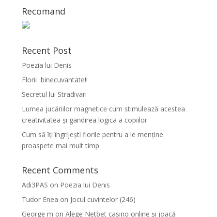
Recomand
Recent Post
Poezia lui Denis
Florii binecuvantate!!
Secretul lui Stradivari
Lumea jucăriilor magnetice cum stimulează acestea
creativitatea și gandirea logica a copiilor
Cum să îți îngrijești florile pentru a le menține
proaspete mai mult timp
Recent Comments
Adi3PAS
on
Poezia lui Denis
Tudor Enea
on
Jocul cuvintelor (246)
George m
on
Alege Netbet casino online și joacă