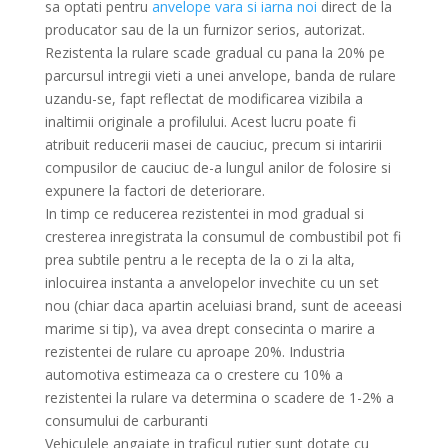
sa optati pentru
anvelope vara si iarna noi
direct de la
producator sau de la un furnizor serios, autorizat.
Rezistenta la rulare scade gradual cu pana la 20% pe
parcursul intregii vieti a unei anvelope, banda de rulare
uzandu-se, fapt reflectat de modificarea vizibila a
inaltimii originale a profilului. Acest lucru poate fi
atribuit reducerii masei de cauciuc, precum si intaririi
compusilor de cauciuc de-a lungul anilor de folosire si
expunere la factori de deteriorare.
In timp ce reducerea rezistentei in mod gradual si
cresterea inregistrata la consumul de combustibil pot fi
prea subtile pentru a le recepta de la o zi la alta,
inlocuirea instanta a anvelopelor invechite cu un set
nou (chiar daca apartin aceluiasi brand, sunt de aceeasi
marime si tip), va avea drept consecinta o marire a
rezistentei de rulare cu aproape 20%. Industria
automotiva estimeaza ca o crestere cu 10% a
rezistentei la rulare va determina o scadere de 1-2% a
consumului de carburanti
Vehiculele angajate in traficul rutier sunt dotate cu