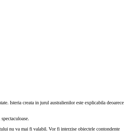
te. Isteria creata in jurul australienilor este explicabila deoarece
i spectaculoase.
etului nu va mai fi valabil. Vor fi interzise obiectele contondente