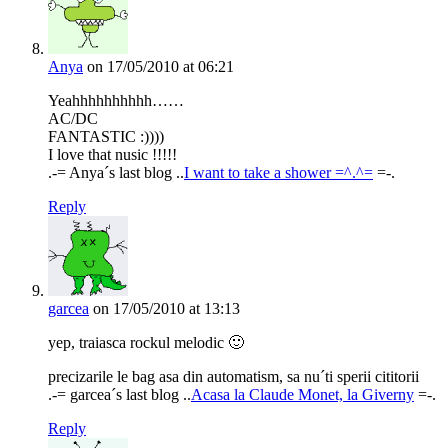
Anya
on 17/05/2010 at 06:21
Yeahhhhhhhhhh……
AC/DC
FANTASTIC :))))
I love that nusic !!!!!
.-= Anya´s last blog ..
I want to take a shower =^.^=
=-.
Reply
garcea
on 17/05/2010 at 13:13
yep, traiasca rockul melodic 🙂
precizarile le bag asa din automatism, sa nu´ti sperii cititorii
.-= garcea´s last blog ..
Acasa la Claude Monet, la Giverny
=-.
Reply