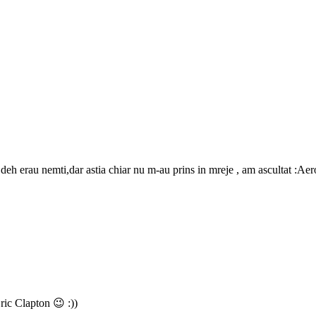
deh erau nemti,dar astia chiar nu m-au prins in mreje , am ascultat :A
Eric Clapton 😉 :))