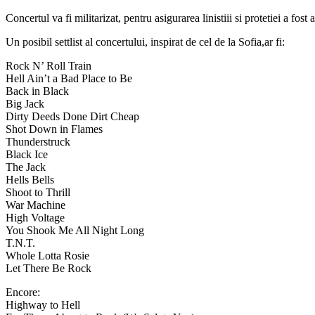
Concertul va fi militarizat, pentru asigurarea linistiii si protetiei a fos
Un posibil settlist al concertului, inspirat de cel de la Sofia,ar fi:
Rock N’ Roll Train
Hell Ain’t a Bad Place to Be
Back in Black
Big Jack
Dirty Deeds Done Dirt Cheap
Shot Down in Flames
Thunderstruck
Black Ice
The Jack
Hells Bells
Shoot to Thrill
War Machine
High Voltage
You Shook Me All Night Long
T.N.T.
Whole Lotta Rosie
Let There Be Rock
Encore:
Highway to Hell