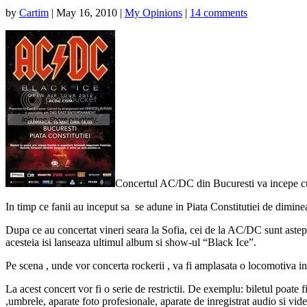
by
Cartim
|
May 16, 2010
|
My Opinions
|
14 comments
Concertul AC/DC din Bucuresti va incepe cu 
In timp ce fanii au inceput sa se adune in Piata Constitutiei de dimi
Dupa ce au concertat vineri seara la Sofia, cei de la AC/DC sunt asteptat
acesteia isi lanseaza ultimul album si show-ul “Black Ice”.
Pe scena , unde vor concerta rockerii , va fi amplasata o locomotiva i
La acest concert vor fi o serie de restrictii. De exemplu: biletul poate f
,umbrele, aparate foto profesionale, aparate de inregistrat audio si vide