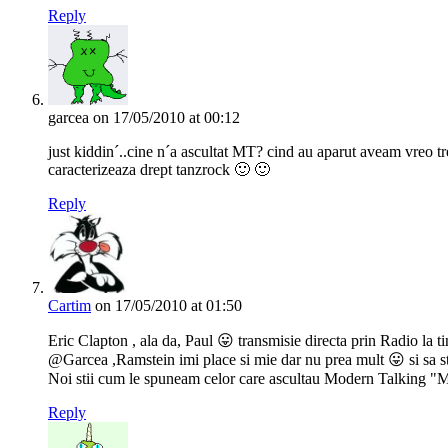
Reply
garcea
on 17/05/2010 at 00:12
just kiddin´..cine n´a ascultat MT? cind au aparut aveam vreo t
caracterizeaza drept tanzrock 🙂 🙂
Reply
Cartim
on 17/05/2010 at 01:50
Eric Clapton , ala da, Paul 😛 transmisie directa prin Radio la 
@Garcea ,Ramstein imi place si mie dar nu prea mult 😛 si sa s
Noi stii cum le spuneam celor care ascultau Modern Talking "Ma
Reply