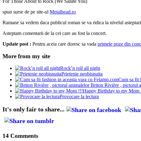
For Those About to Rock (We Salute You)
spun surse de pe site-ul
Metalhead.ro
Ramane sa vedem daca publicul roman se va ridica la nivelul asteptar
Asteptam comentarii de la cei care au fost la concert.
Update post :
Pentru aceia care doresc sa vada
primele poze din con
More from my site
Rock’n roll all night
Prietenie neobisnuita
Cum sa fii 
Briton Rivière , pictorul 
Happy Birthday to my Mom !
Provocare la lectura
It's only fair to share...
14 Comments