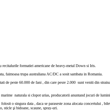
recitalurile formatiei americane de heavy-metal Down si Iris.
neata, faimoasa trupa australiana AC/DC a sosit sambata in Romania.
i de peste 60.000 de fani , din care pesre 2.000 sunt veniti din strainata
n marime naturala si clopot urias, producatorii anuntand jocuri de lumin
i folosit o singura data , daca se paraseste zona alocata concertului , bil
o, sticle şi bidoane, scaune, spray-uri.