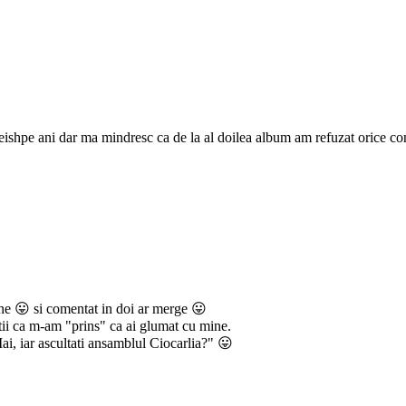
reishpe ani dar ma mindresc ca de la al doilea album am refuzat orice co
tine 😛 si comentat in doi ar merge 😛
tii ca m-am "prins" ca ai glumat cu mine.
i, iar ascultati ansamblul Ciocarlia?" 😛