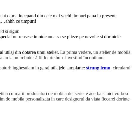
ntat o arta incepand din cele mai vechi timpuri pana in present
iei…ahhh ce timpuri!
id si sigur.
cial nu reusesc intotdeauna sa se plieze pe nevoile si dorintele
l utilaj din dotarea unui atelier.
La prima vedere, un atelier de mobilă
la an la an trebuie să fii foarte bun investind încontinuu.
puturi: inghesuiam in garaj
utilajele tamplarie:
strung lemn
,
circularul
itia cu marii producatori de mobila de serie e acerba si aici vorbesc
im de mobila personalizata in care designerul da viata fiecarei dorinte