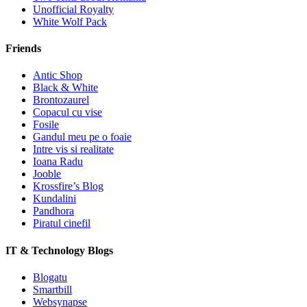
Unofficial Royalty
White Wolf Pack
Friends
Antic Shop
Black & White
Brontozaurel
Copacul cu vise
Fosile
Gandul meu pe o foaie
Intre vis si realitate
Ioana Radu
Jooble
Krossfire’s Blog
Kundalini
Pandhora
Piratul cinefil
IT & Technology Blogs
Blogatu
Smartbill
Websynapse