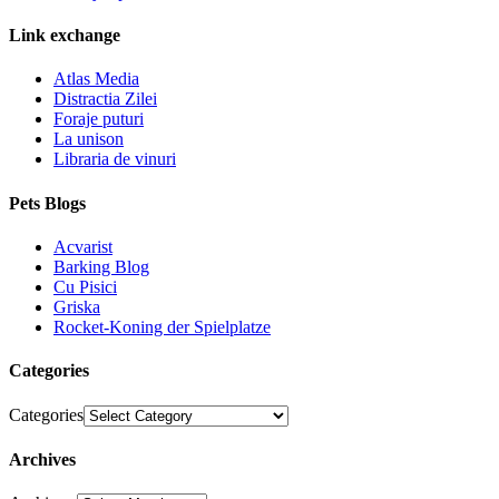
Link exchange
Atlas Media
Distractia Zilei
Foraje puturi
La unison
Libraria de vinuri
Pets Blogs
Acvarist
Barking Blog
Cu Pisici
Griska
Rocket-Koning der Spielplatze
Categories
Categories
Archives