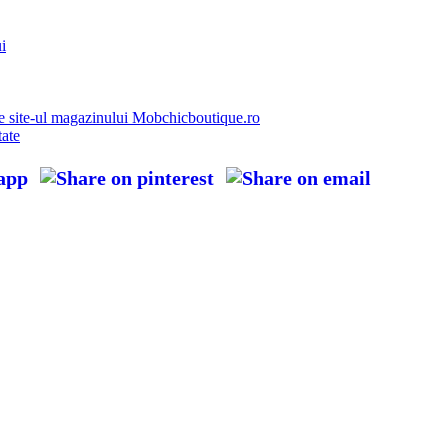
i
e site-ul magazinului Mobchicboutique.ro
tate