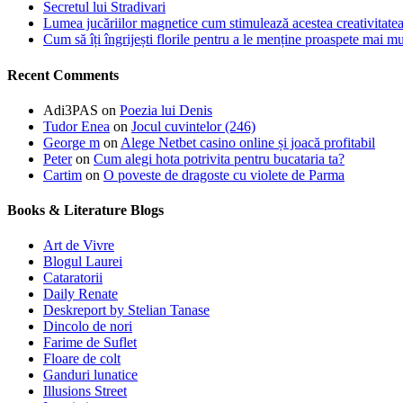
Secretul lui Stradivari
Lumea jucăriilor magnetice cum stimulează acestea creativitatea 
Cum să îți îngrijești florile pentru a le menține proaspete mai mu
Recent Comments
Adi3PAS
on
Poezia lui Denis
Tudor Enea
on
Jocul cuvintelor (246)
George m
on
Alege Netbet casino online și joacă profitabil
Peter
on
Cum alegi hota potrivita pentru bucataria ta?
Cartim
on
O poveste de dragoste cu violete de Parma
Books & Literature Blogs
Art de Vivre
Blogul Laurei
Cataratorii
Daily Renate
Deskreport by Stelian Tanase
Dincolo de nori
Farime de Suflet
Floare de colt
Ganduri lunatice
Illusions Street