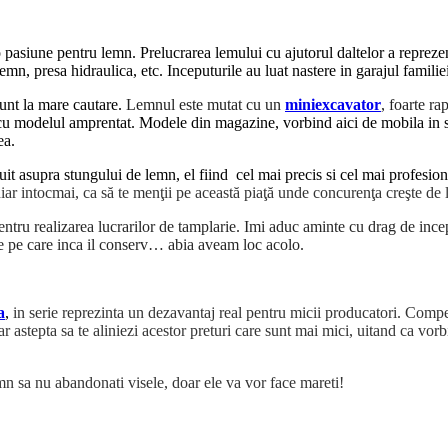
o pasiune pentru lemn. Prelucrarea lemului cu ajutorul daltelor a repreze
lemn, presa hidraulica, etc. Inceputurile au luat nastere in garajul famil
sunt la mare cautare.
Lemnul este mutat cu un
miniexcavator
, foarte rap
cu modelul amprentat. Modele din magazine, vorbind aici de mobila in spe
rea.
uit asupra stungului de lemn, el fiind cel mai precis si cel mai profesiona
iar intocmai, ca să te menţii pe această piaţă unde concurenţa creşte de 
entru realizarea lucrarilor de tamplarie. Imi aduc aminte cu drag de ince
alte pe care inca il conserv… abia aveam loc acolo.
a
,
in serie reprezinta un dezavantaj real pentru micii producatori. C
ompet
 astepta sa te aliniezi acestor preturi care sunt mai mici, uitand ca vorb
n sa nu abandonati visele, doar ele va vor face mareti!