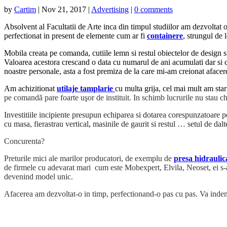
by
Cartim
|
Nov 21, 2017
|
Advertising
|
0 comments
Absolvent al Facultatii de Arte inca din timpul studiilor am dezvoltat 
perfectionat in present de elemente cum ar fi
containere
, strungul de 
Mobila creata pe comanda, cutiile lemn si restul obiectelor de design 
Valoarea acestora crescand o data cu numarul de ani acumulati dar si 
noastre personale, asta a fost premiza de la care mi-am creionat aface
Am achizitionat
utilaje tamplarie
cu multa grija, cel mai mult am star
pe comandă pare foarte uşor de instituit. In schimb lucrurile nu stau ch
Investitiile incipiente presupun echiparea si dotarea corespunzatoare p
cu masa,
fierastrau vertical
,
masinile de gaurit si restul … setul de d
Concurenta?
Preturile mici ale marilor producatori, de exemplu de
presa hidraulic
de firmele cu adevarat mari cum este Mobexpert, Elvila, Neoset, ei s-ar
devenind model unic.
Afacerea am dezvoltat-o in timp, perfectionand-o pas cu pas. Va indem