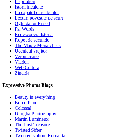
Inspriation
Istorii incalcite
La capatul curcubeului
Lecturi povestite pe scurt
Oglinda lui Erised
Psi Words
Redescopera Istoria
Ropot de secunde
The Maple Monarchists
Ucenicul vrajitor
Veronicisme
Vladen
Web Cultura
Zinaida
Expressive Photos Blogs
Beauty in everything
Bored Panda
Colossal
Dungha Photography
Martin Lumineux
The Lost Treasure
Twisted Sifter
Two cents about Romania