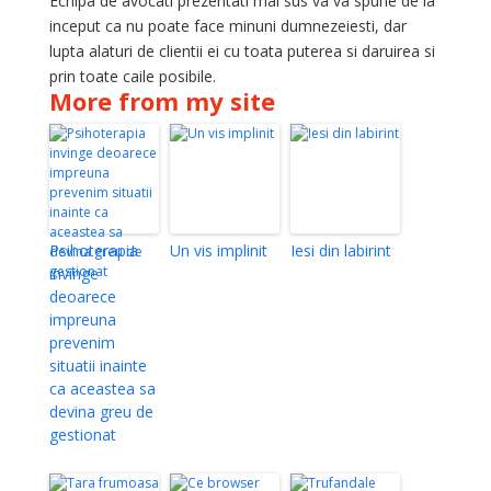
Echipa de avocati prezentati mai sus va va spune de la
inceput ca nu poate face minuni dumnezeiesti, dar
lupta alaturi de clientii ei cu toata puterea si daruirea si
prin toate caile posibile.
More from my site
Psihoterapia
Un vis implinit
Iesi din labirint
invinge
deoarece
impreuna
prevenim
situatii inainte
ca aceastea sa
devina greu de
gestionat