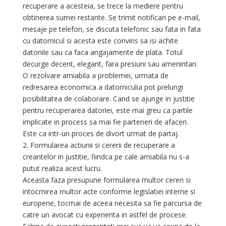
recuperare a acesteia, se trece la mediere pentru
obtinerea sumei restante. Se trimit notificari pe e-mail,
mesaje pe telefon, se discuta telefonic sau fata in fata
cu datornicul si acesta este convins sa isi achite
datoriile sau ca faca angajamente de plata. Totul
decurge decent, elegant, fara presiuni sau amenintari.
O rezolvare amiabila a problemei, urmata de
redresarea economica a datornicului pot prelungi
posibilitatea de colaborare. Cand se ajunge in justitie
pentru recuperarea datoriei, este mai greu ca partile
implicate in process sa mai fie parteneri de afaceri.
Este ca intr-un proces de divort urmat de partaj.
2. Formularea actiunii si cererii de recuperare a
creantelor in justitie, fiindca pe cale amiabila nu s-a
putut realiza acest lucru.
Aceasta faza presupune formularea multor cereri si
intocmirea multor acte conforme legislatiei interne si
europene, tocmai de aceea necesita sa fie parcursa de
catre un avocat cu experienta in astfel de procese.