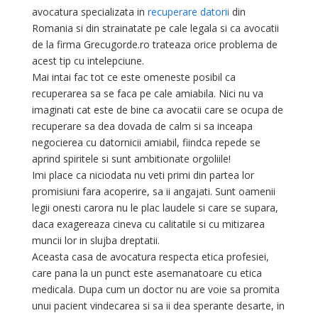
avocatura specializata in
recuperare datorii
din
Romania si din strainatate pe cale legala si ca avocatii
de la firma Grecugorde.ro trateaza orice problema de
acest tip cu intelepciune.
Mai intai fac tot ce este omeneste posibil ca
recuperarea sa se faca pe cale amiabila. Nici nu va
imaginati cat este de bine ca avocatii care se ocupa de
recuperare sa dea dovada de calm si sa inceapa
negocierea cu datornicii amiabil, fiindca repede se
aprind spiritele si sunt ambitionate orgoliile!
Imi place ca niciodata nu veti primi din partea lor
promisiuni fara acoperire, sa ii angajati. Sunt oamenii
legii onesti carora nu le plac laudele si care se supara,
daca exagereaza cineva cu calitatile si cu mitizarea
muncii lor in slujba dreptatii.
Aceasta casa de avocatura respecta etica profesiei,
care pana la un punct este asemanatoare cu etica
medicala. Dupa cum un doctor nu are voie sa promita
unui pacient vindecarea si sa ii dea sperante desarte, in