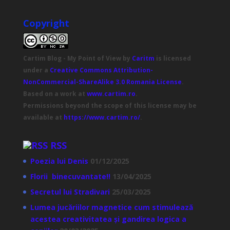
Copyright
Cartim Blog - My Point of View
by
Caritm
is licensed
under a
Creative Commons Attribution-
NonCommercial-ShareAlike 3.0 Romania License
.
Based on a work at
www.cartim.ro
.
Permissions beyond the scope of this license may be
available at
https://www.cartim.ro/
.
RSS
Poezia lui Denis
01/12/2025
Florii binecuvantate!!
13/04/2025
Secretul lui Stradivari
25/03/2025
Lumea jucăriilor magnetice cum stimulează
acestea creativitatea și gandirea logica a