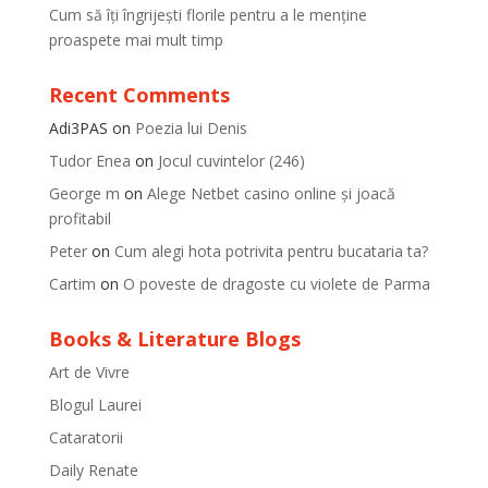
Cum să îți îngrijești florile pentru a le menține
proaspete mai mult timp
Recent Comments
Adi3PAS
on
Poezia lui Denis
Tudor Enea
on
Jocul cuvintelor (246)
George m
on
Alege Netbet casino online și joacă
profitabil
Peter
on
Cum alegi hota potrivita pentru bucataria ta?
Cartim
on
O poveste de dragoste cu violete de Parma
Books & Literature Blogs
Art de Vivre
Blogul Laurei
Cataratorii
Daily Renate