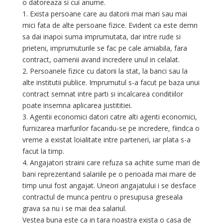
o datoreaza si cui anume.
1. Exista persoane care au datorii mai mari sau mai
mici fata de alte persoane fizice. Evident ca este demn
sa dai inapoi suma imprumutata, dar intre rude si
prieteni, imprumuturile se fac pe cale amiabila, fara
contract, oamenii avand incredere unul in celalat.
2. Persoanele fizice cu datorii la stat, la banci sau la
alte institutii publice. Imprumutul s-a facut pe baza unui
contract semnat intre parti si incalcarea conditiilor
poate insemna aplicarea justititiei.
3. Agentii economici datori catre alti agenti economici,
furnizarea marfurilor facandu-se pe incredere, fiindca o
vreme a existat loialitate intre parteneri, iar plata s-a
facut la timp.
4. Angajatori straini care refuza sa achite sume mari de
bani reprezentand salariile pe o perioada mai mare de
timp unui fost angajat. Uneori angajatului i se desface
contractul de munca pentru o presupusa greseala
grava sa nu i se mai dea salariul.
Vestea buna este ca in tara noastra exista o casa de