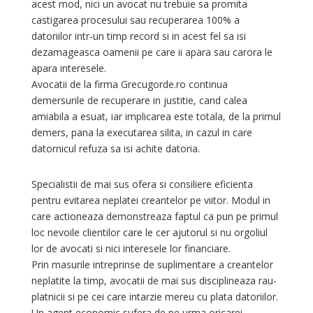
acest mod, nici un avocat nu trebuie sa promita
castigarea procesului sau recuperarea 100% a
datoriilor intr-un timp record si in acest fel sa isi
dezamageasca oamenii pe care ii apara sau carora le
apara interesele.
Avocatii de la firma Grecugorde.ro continua
demersurile de recuperare in justitie, cand calea
amiabila a esuat, iar implicarea este totala, de la primul
demers, pana la executarea silita, in cazul in care
datornicul refuza sa isi achite datoria.
Specialistii de mai sus ofera si consiliere eficienta
pentru evitarea neplatei creantelor pe viitor. Modul in
care actioneaza demonstreaza faptul ca pun pe primul
loc nevoile clientilor care le cer ajutorul si nu orgoliul
lor de avocati si nici interesele lor financiare.
Prin masurile intreprinse de suplimentare a creantelor
neplatite la timp, avocatii de mai sus disciplineaza rau-
platnicii si pe cei care intarzie mereu cu plata datoriilor.
Un agent economic sufera de pe urma oricarei