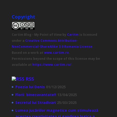
Copyright
Cartim Blog - My Point of View
by
Caritm
is licensed
under a
Creative Commons Attribution-
NonCommercial-ShareAlike 3.0 Romania License
.
Based on a work at
www.cartim.ro
.
Permissions beyond the scope of this license may be
available at
https://www.cartim.ro/
.
RSS
Poezia lui Denis
01/12/2025
Florii binecuvantate!!
13/04/2025
Secretul lui Stradivari
25/03/2025
Lumea jucăriilor magnetice cum stimulează
acestea creativitatea și gandirea logica a