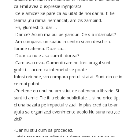
ca Emil avea o expresie ingrijorata.
-Ce e amice? Se pare ca au uitat de noi dar nu-ti fie
teama ,nu ramai nemancat, am zis zambind.
-Eh, glumesti tu dar …
-Dar ce? Acum ma pui pe ganduri. Ce s-a intamplat?
-Am cumparat un spatiu in centru si am deschis o
librarie cafenea. Doar ca….
-Doar ca nu e asa cum iti doreai?
-Cam asa ceva.. Oamenii care ne trec pragul sunt
grabiti…. acum ca internetul se poate
folosi oriunde, vin compara pretul si atat. Sunt din ce in
ce mai putini…
-Prietene eu unul nu am stiut de cafeneaua librarie. Si
sunt iti amic! Tie iti trebuie publicitate. …si nu orice tip,
ci una bazata pe impactul vizual. In plus cred ca te-ar
ajuta sa organizezi evenimente acolo.Nu suna rau ,ce
zici?
-Dar nu stiu cum sa procedez.