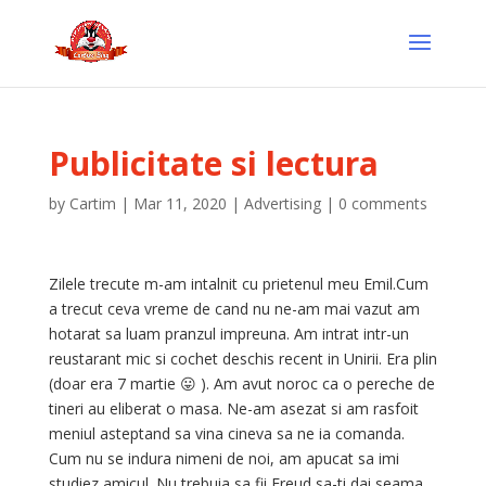
Publicitate si lectura
by
Cartim
|
Mar 11, 2020
|
Advertising
|
0 comments
Zilele trecute m
-am intalnit cu prietenul meu Emil.Cum
a trecut ceva vreme de cand nu ne-am mai vazut am
hotarat sa luam pranzul impreuna. Am intrat intr-un
reustarant mic si cochet deschis recent in Unirii. Era plin
(doar era 7 martie 😛 ). Am avut noroc ca o pereche de
tineri au eliberat o masa. Ne-am asezat si am rasfoit
meniul asteptand sa vina cineva sa ne ia comanda.
Cum nu se indura nimeni de noi, am apucat sa imi
studiez amicul. Nu trebuia sa fii Freud sa-ti dai seama