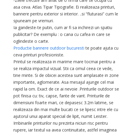
-Zilele trecute am aflat de o firma care se ocupa cu
asa ceva. Atlas Tipar Tipografie. Ei realizeaza printuri,
bannere pentru exterior si interior. ..si “fluturasi” cum le
spuneam pe vremuri.
Ia gandeste-te putin, cum ar fi sa inchirezi un spatiu
publicitar? De exemplu : o cana cu cafea in care se
oglindeste o carte.
Productie bannere outdoor bucuresti
te poate ajuta cu
ceva printuri profesioniste.
Printul se realizeaza in marime mare tocmai pentru a
se realiza impactul vizual. Stii ca omul ceea ce vede,
tine minte. Si de obicei acestea sunt amplasate in zone
importante, aglomerate. Asa mesajul ajunge cel mai
rapid la om. Exact de ce ai nevoie .Printurile outdoor se
pot finisa cu: tiv, capse, fante de vant. Printurile de
dimensiuni foarte mari, ce depasesc 3.2m latime, se
realizeaza din mai multe bucati ce se lipesc intre ele cu
ajutorul unui aparat special de lipit, numit Leister.
Imbinarile printurilor nu prezinta niciun risc pentru
rupere, iar textul va avea continuitate, astfel imaginea