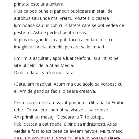
printata este una unitara.
Plus ca poti pune si panouri publicitare in statii de
autobuz sau unde mai vrei tu. Poate fi o caseta
luminoasa sau un cub cu 4 fatete care se pot vedea de
peste tot.Asta e perfect pentru oras.
In plus ma gandesc ca poti face calendare mici cu
imaginea libriei-cafenele, pe care sa le imparti.
Emil m-a ascultat , apoi a luat telefonul si a intrat pe
site-ul celor de la Atlas Media.
Dintr-o data i s-a luminat fata.
-Gata, am rezolvat. Acum ma duc acolo sa vorbesc cu
ei. Am de gand sa fac si o seara creativa.
Peste cateva zile am vazut panouri cu libraria lui Emil in
urbe. Orasul era chemat sa viseze si sa creeze.
Am primit un mesaj: “Deseara la 7, te astept.
Publicitatea a dat roade. E bine sa indraznesti. Atlas
Media a fost exact ceea ce aveam nevoie. Multumesc.
Aaa, am schimbat si firma cu una luminoasa cu litere