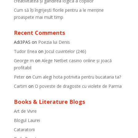
creativitatea și gandirea logica a copiilor
Cum să îți îngrijești florile pentru a le menține
proaspete mai mult timp
Recent Comments
Adi3PAS
on
Poezia lui Denis
Tudor Enea
on
Jocul cuvintelor (246)
George m
on
Alege Netbet casino online și joacă
profitabil
Peter
on
Cum alegi hota potrivita pentru bucataria ta?
Cartim
on
O poveste de dragoste cu violete de Parma
Books & Literature Blogs
Art de Vivre
Blogul Laurei
Cataratorii