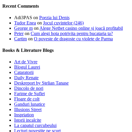
Recent Comments
Adi3PAS
on
Poezia lui Denis
Tudor Enea
on
Jocul cuvintelor (246)
George m
on
Alege Netbet casino online și joacă profitabil
Peter
on
Cum alegi hota potrivita pentru bucataria ta?
Cartim
on
O poveste de dragoste cu violete de Parma
Books & Literature Blogs
Art de Vivre
Blogul Laurei
Cataratorii
Daily Renate
Deskreport by Stelian Tanase
Dincolo de nori
Farime de Suflet
Floare de colt
Ganduri lunatice
Illusions Street
Inspriation
Istorii incalcite
La capatul curcubeului
Lecturi povestite pe scurt