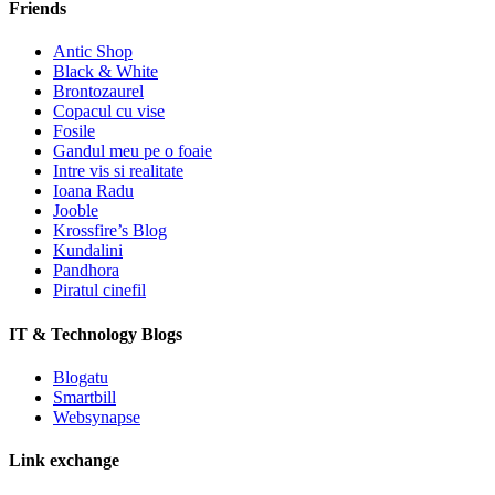
Friends
Antic Shop
Black & White
Brontozaurel
Copacul cu vise
Fosile
Gandul meu pe o foaie
Intre vis si realitate
Ioana Radu
Jooble
Krossfire’s Blog
Kundalini
Pandhora
Piratul cinefil
IT & Technology Blogs
Blogatu
Smartbill
Websynapse
Link exchange