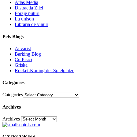
Atlas Media
Distractia Zilei
Foraje puturi
La unison
Libraria de vinuri
Pets Blogs
Acvarist
Barking Blog
Cu Pisici
Griska
Rocket-Koning der Spielplatze
Categories
Categories
Archives
Archives
30
CATEGORIES