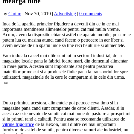
mearga bine
by
Cartim
|
Nov 30, 2019
|
Advertising
|
0 comments
Inca de la aparitia primelor frigidere a devenit din ce in ce mai
importanta mentinerea alimentelor pentru cat mai multa vreme.
Acum, avem la dispozitie chiar si astfel de aparate mobile, pe care le
putem lua cu masina atunci cand facem o petrecere in aer liber si
avem nevoie de un spatiu unde sa tine reci bauturile si alimentele.
Fara indoiala ca cel mai utile sunt tot in sectorul industrial, de la
magazine locale pana la fabrici foarte mari, din domeniul alimentar
in mare parte. Acestea sunt importante atat pentru pastrarea
materiilor prime cat si a produsele finite pana la transportul lor spre
utilizatori, magazinele de la care le cumparam si in cele din urma,
noi.
Dupa primirea acestora, alimentele pot petrece ceva timp si in
magazine pana cand sunt cumparate de catre clienti. Asadar, si in
acest caz este nevoie de solutii cat mai bune de pastrare a prospetimii
si in primul rand a calitatii. Pentru asta se recomanda utilizarea de
vitrine frigorifice
de la Bexon, unul dintre cei mai importanti
furnizori de astfel de solutii, pentru diverse ramuri ale industriei, nu