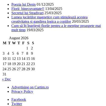
Poezia lui Denis
01/12/2025
Florii binecuvantate!!
13/04/2025
Secretul lui Stradivari
25/03/2025
Lumea jucăriilor magnetice cum stimulează acestea
creativitatea și gandirea logica a copiilor
20/03/2025
Cum să îți îngrijești florile pentru a le menține proaspete mai
mult timp
19/03/2025
August 2026
M
T
W
T
F
S
S
1
2
3
4
5
6
7
8
9
10
11
12
13
14
15
16
17
18
19
20
21
22
23
24
25
26
27
28
29
30
31
« Dec
Advertising on Cartim.ro
Privacy Policy
Facebook
Twitter