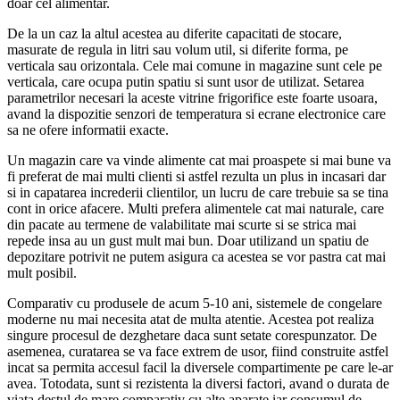
doar cel alimentar.
De la un caz la altul acestea au diferite capacitati de stocare,
masurate de regula in litri sau volum util, si diferite forma, pe
verticala sau orizontala. Cele mai comune in magazine sunt cele pe
verticala, care ocupa putin spatiu si sunt usor de utilizat. Setarea
parametrilor necesari la aceste vitrine frigorifice este foarte usoara,
avand la dispozitie senzori de temperatura si ecrane electronice care
sa ne ofere informatii exacte.
Un magazin care va vinde alimente cat mai proaspete si mai bune va
fi preferat de mai multi clienti si astfel rezulta un plus in incasari dar
si in capatarea increderii clientilor, un lucru de care trebuie sa se tina
cont in orice afacere. Multi prefera alimentele cat mai naturale, care
din pacate au termene de valabilitate mai scurte si se strica mai
repede insa au un gust mult mai bun. Doar utilizand un spatiu de
depozitare potrivit ne putem asigura ca acestea se vor pastra cat mai
mult posibil.
Comparativ cu produsele de acum 5-10 ani, sistemele de congelare
moderne nu mai necesita atat de multa atentie. Acestea pot realiza
singure procesul de dezghetare daca sunt setate corespunzator. De
asemenea, curatarea se va face extrem de usor, fiind construite astfel
incat sa permita accesul facil la diversele compartimente pe care le-ar
avea. Totodata, sunt si rezistenta la diversi factori, avand o durata de
viata destul de mare comparativ cu alte aparate iar consumul de