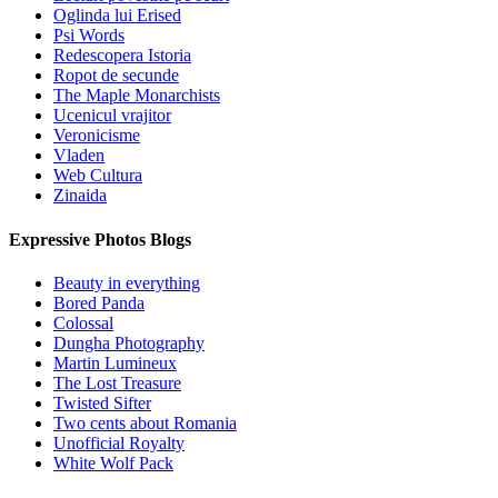
Oglinda lui Erised
Psi Words
Redescopera Istoria
Ropot de secunde
The Maple Monarchists
Ucenicul vrajitor
Veronicisme
Vladen
Web Cultura
Zinaida
Expressive Photos Blogs
Beauty in everything
Bored Panda
Colossal
Dungha Photography
Martin Lumineux
The Lost Treasure
Twisted Sifter
Two cents about Romania
Unofficial Royalty
White Wolf Pack