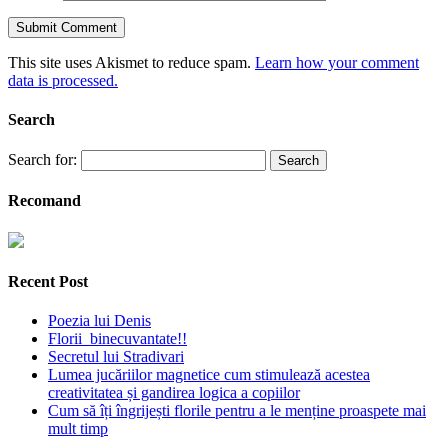
This site uses Akismet to reduce spam.
Learn how your comment
data is processed.
Search
Search for:
Recomand
Recent Post
Poezia lui Denis
Florii binecuvantate!!
Secretul lui Stradivari
Lumea jucăriilor magnetice cum stimulează acestea
creativitatea și gandirea logica a copiilor
Cum să îți îngrijești florile pentru a le menține proaspete mai
mult timp