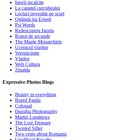
Istorii incalcite
La capatul curcubeului
Lecturi povestite pe scurt
Oglinda lui Erised
Psi Words
Redescopera Istoria
Ropot de secunde
The Maple Monarchists
Ucenicul vrajitor
Veronicisme
Vladen
Web Cultura
Zinaida
Expressive Photos Blogs
Beauty in everything
Bored Panda
Colossal
Dungha Photography
Martin Lumineux
The Lost Treasure
Twisted Sifter
Two cents about Romania
Unofficial Royalty