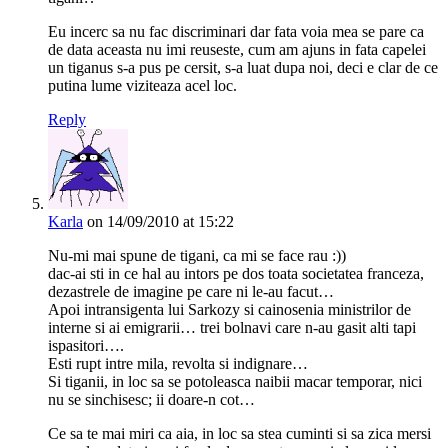
Eu incerc sa nu fac discriminari dar fata voia mea se pare ca
de data aceasta nu imi reuseste, cum am ajuns in fata capelei
un tiganus s-a pus pe cersit, s-a luat dupa noi, deci e clar de ce
putina lume viziteaza acel loc.
Reply
Karla
on 14/09/2010 at 15:22
Nu-mi mai spune de tigani, ca mi se face rau :))
dac-ai sti in ce hal au intors pe dos toata societatea franceza,
dezastrele de imagine pe care ni le-au facut…
Apoi intransigenta lui Sarkozy si cainosenia ministrilor de
interne si ai emigrarii… trei bolnavi care n-au gasit alti tapi
ispasitori….
Esti rupt intre mila, revolta si indignare…
Si tiganii, in loc sa se potoleasca naibii macar temporar, nici
nu se sinchisesc; ii doare-n cot…
Ce sa te mai miri ca aia, in loc sa stea cuminti si sa zica mersi