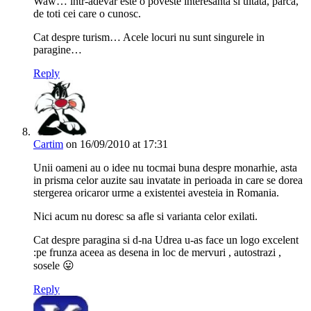
Waw… intr-adevar este o poveste interesanta si uitata, parca,
de toti cei care o cunosc.
Cat despre turism… Acele locuri nu sunt singurele in
paragine…
Reply
Cartim
on 16/09/2010 at 17:31
Unii oameni au o idee nu tocmai buna despre monarhie, asta
in prisma celor auzite sau invatate in perioada in care se dorea
stergerea oricaror urme a existentei avesteia in Romania.
Nici acum nu doresc sa afle si varianta celor exilati.
Cat despre paragina si d-na Udrea u-as face un logo excelent
:pe frunza aceea as desena in loc de mervuri , autostrazi ,
sosele 😛
Reply