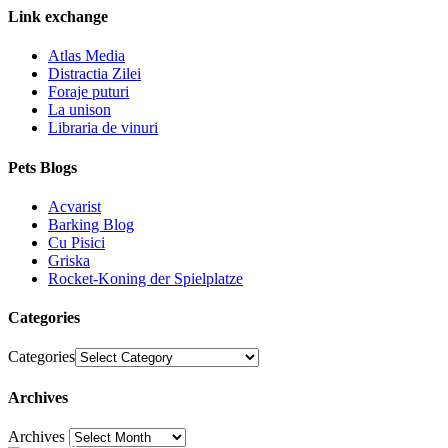
Link exchange
Atlas Media
Distractia Zilei
Foraje puturi
La unison
Libraria de vinuri
Pets Blogs
Acvarist
Barking Blog
Cu Pisici
Griska
Rocket-Koning der Spielplatze
Categories
Categories
Archives
Archives
30