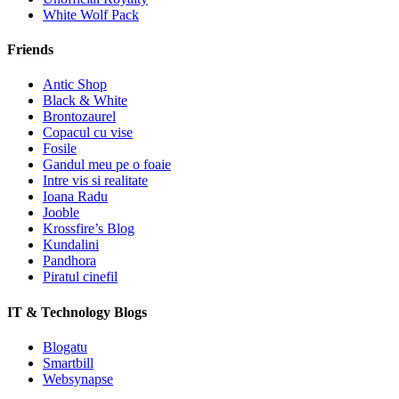
White Wolf Pack
Friends
Antic Shop
Black & White
Brontozaurel
Copacul cu vise
Fosile
Gandul meu pe o foaie
Intre vis si realitate
Ioana Radu
Jooble
Krossfire’s Blog
Kundalini
Pandhora
Piratul cinefil
IT & Technology Blogs
Blogatu
Smartbill
Websynapse