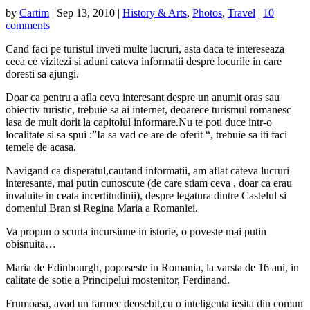
by
Cartim
|
Sep 13, 2010
|
History & Arts
,
Photos
,
Travel
|
10
comments
Cand faci pe turistul inveti multe lucruri, asta daca te intereseaza
ceea ce vizitezi si aduni cateva informatii despre locurile in care
doresti sa ajungi.
Doar ca pentru a afla ceva interesant despre un anumit oras sau
obiectiv turistic, trebuie sa ai internet, deoarece turismul romanesc
lasa de mult dorit la capitolul informare.Nu te poti duce intr-o
localitate si sa spui :”Ia sa vad ce are de oferit “, trebuie sa iti faci
temele de acasa.
Navigand ca disperatul,cautand informatii, am aflat cateva lucruri
interesante, mai putin cunoscute (de care stiam ceva , doar ca erau
invaluite in ceata incertitudinii), despre legatura dintre Castelul si
domeniul Bran si Regina Maria a Romaniei.
Va propun o scurta incursiune in istorie, o poveste mai putin
obisnuita…
Maria de Edinbourgh, poposeste in Romania, la varsta de 16 ani, in
calitate de sotie a
Principelui mostenitor, Ferdinand.
Frumoasa, avad un farmec deosebit,cu o inteligenta iesita din comun