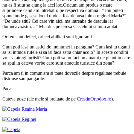
nu as fi stiut sa ajung la acel loc.Oricum am produs o mare
suprindere cand am intrebat-o pe respectiva domna : ” Imi puteti
spune unde gasesc locul unde a fost depusa inima reginei Maria?”
“De unde stiti? Cei care vin aici, ma intreaba de dracula iar
dumneavoastra…” M-a dus pe teresa Castelului si mi-a aratat.
Ori eu sunt defect, ori cei abilitati sunt ignoranti.
Cum poti lasa un astfel de monumet in paragina? Cum lasi tu tiganii
sa isi intinda rufele si sa isi faca satra chiar acolo? In aceste conditii
vrei sa atragi turiisti? Cum poti sa nu faci un amarat de pliant in care
sa spui in cateva vorbe care sunt atractile turistice din zona?
Parca am fi in comunism si toate dovezile despre regalitate trebuie
distriuse sau pangarite.
Pacat….
Cateva poze (ale mele si preluate de pe
CrestinOrtodox.ro
).