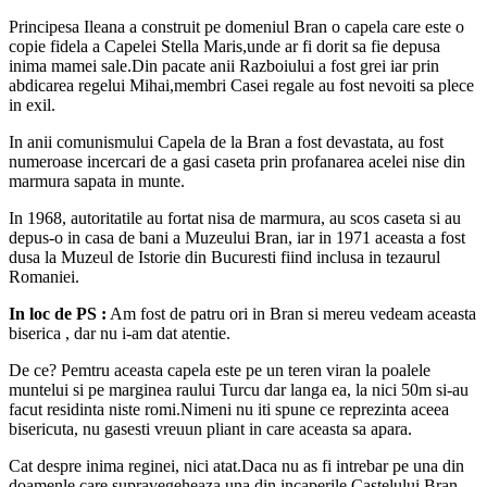
Principesa Ileana a construit pe domeniul Bran o capela care este o
copie fidela a Capelei Stella Maris,unde ar fi dorit sa fie depusa
inima mamei sale.Din pacate anii Razboiului a fost grei iar prin
abdicarea regelui Mihai,membri Casei regale au fost nevoiti sa plece
in exil.
In anii comunismului Capela de la Bran a fost devastata, au fost
numeroase incercari de a gasi caseta prin profanarea acelei nise din
marmura sapata in munte.
In 1968, autoritatile au fortat nisa de marmura, au scos caseta si au
depus-o in casa de bani a Muzeului Bran, iar in 1971 aceasta a fost
dusa la Muzeul de Istorie din Bucuresti fiind inclusa in tezaurul
Romaniei.
In loc de PS :
Am fost de patru ori in Bran si mereu vedeam aceasta
biserica , dar nu i-am dat atentie.
De ce? Pemtru aceasta capela este pe un teren viran la poalele
muntelui si pe marginea raului Turcu dar langa ea, la nici 50m si-au
facut residinta niste romi.Nimeni nu iti spune ce reprezinta aceea
bisericuta, nu gasesti vreuun pliant in care aceasta sa apara.
Cat despre inima reginei, nici atat.Daca nu as fi intrebar pe una din
doamenle care supravegeheaza una din incaperile Castelului Bran,