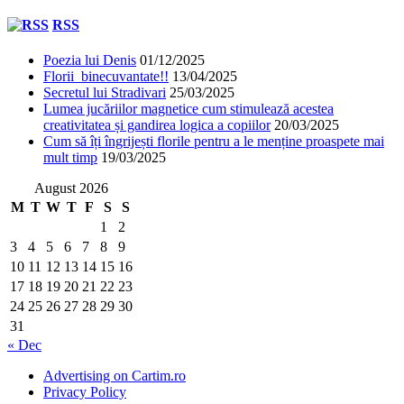
RSS
Poezia lui Denis
01/12/2025
Florii binecuvantate!!
13/04/2025
Secretul lui Stradivari
25/03/2025
Lumea jucăriilor magnetice cum stimulează acestea
creativitatea și gandirea logica a copiilor
20/03/2025
Cum să îți îngrijești florile pentru a le menține proaspete mai
mult timp
19/03/2025
August 2026
M
T
W
T
F
S
S
1
2
3
4
5
6
7
8
9
10
11
12
13
14
15
16
17
18
19
20
21
22
23
24
25
26
27
28
29
30
31
« Dec
Advertising on Cartim.ro
Privacy Policy