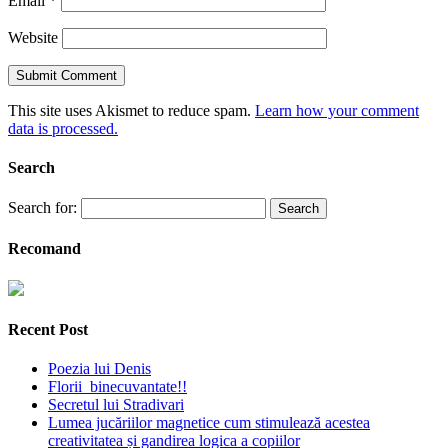
Email
*
Website
This site uses Akismet to reduce spam.
Learn how your comment
data is processed.
Search
Search for:
Recomand
Recent Post
Poezia lui Denis
Florii binecuvantate!!
Secretul lui Stradivari
Lumea jucăriilor magnetice cum stimulează acestea
creativitatea și gandirea logica a copiilor