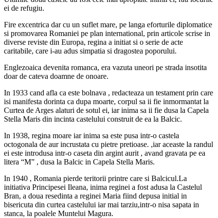
ei de refugiu.
Fire excentrica dar cu un suflet mare, pe langa eforturile diplomatice
si promovarea Romaniei pe plan international, prin articole scrise in
diverse reviste din Europa, regina a initiat si o serie de acte
caritabile, care i-au adus simpatia si dragostea poporului.
Englezoaica devenita romanca, era vazuta uneori pe strada insotita
doar de cateva doamne de onoare.
In 1933 cand afla ca este bolnava , redacteaza un testament prin care
isi manifesta dorinta ca dupa moarte, corpul sa ii fie inmormantat la
Curtea de Arges alaturi de sotul ei, iar inima sa ii fie dusa la Capela
Stella Maris din incinta castelului construit de ea la Balcic.
In 1938, regina moare iar inima sa este pusa intr-o castela
octogonala de aur incrustata cu pietre pretioase. ,iar aceaste la randul
ei este introdusa intr-o caseta din argint aurit , avand gravata pe ea
litera “M” , dusa la Balcic in Capela Stella Maris.
In 1940 , Romania pierde teritorii printre care si Balcicul.La
initiativa Principesei Ileana, inima reginei a fost adusa la Castelul
Bran, a doua resedinta a reginei Maria fiind depusa initial in
bisericuta din curtea castelului iar mai tarziu,intr-o nisa sapata in
stanca, la poalele Muntelui Magura.