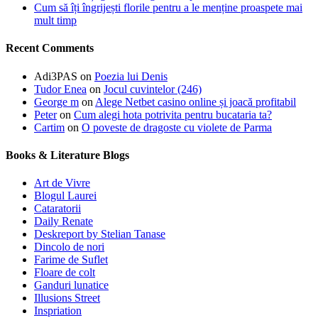
Cum să îți îngrijești florile pentru a le menține proaspete mai
mult timp
Recent Comments
Adi3PAS
on
Poezia lui Denis
Tudor Enea
on
Jocul cuvintelor (246)
George m
on
Alege Netbet casino online și joacă profitabil
Peter
on
Cum alegi hota potrivita pentru bucataria ta?
Cartim
on
O poveste de dragoste cu violete de Parma
Books & Literature Blogs
Art de Vivre
Blogul Laurei
Cataratorii
Daily Renate
Deskreport by Stelian Tanase
Dincolo de nori
Farime de Suflet
Floare de colt
Ganduri lunatice
Illusions Street
Inspriation