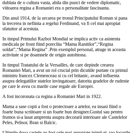
dublata de o cultura vasta, abila din punct de vedere diplomatic,
viitoarea regina a Romaniei era o personalitate fascinanta.
Din anul 1914, de la urcarea pe tronul Principatului Roman si pana
la trecerea in nefiinta a regelui Ferdinand, va fi cel mai apropiat
sfatuitor al acestuia.
In timpul Primului Razboi Mondial se implica activ ca asistenta
medicala pe front fiind poreclita “Mama Ranitilor”,“Regina
soldat”,“Mama Regina” .Prin exemplul personal, atrage in aceasta
activitate si pe doamnele de origin autohtona.
In timpul Tratatului de la Versailles, de care depinde crearea
Romaniei Mari, a avut un rol crucial prin dicutiile purtate cu primul
ministru francez Clemenceau si cu cel britanic, avand influenta
asupra delegatiilor statelor invingatoare, datorita gradelor de rudenie
pe care le avea cu marile case regale ale Europei.
A fost incoronata ca regina a Romaniei Mari in 1922.
Mama a sase copii a fost o protectoare a artelor, ea insasi fiind o
foarte buna scriitoare si un foarte bun designer.Gustul sau pentru
frumos si-a lasat amprenta asupra decorarii interioare ale Castelelor
Peles, Pelisor, Bran si Balcic.
Ultimile doua castele au fost cele mai apropiate inimii ei, rau locurile