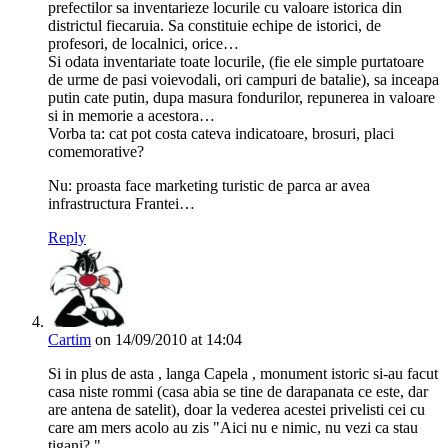
prefectilor sa inventarieze locurile cu valoare istorica din
districtul fiecaruia. Sa constituie echipe de istorici, de
profesori, de localnici, orice…
Si odata inventariate toate locurile, (fie ele simple purtatoare
de urme de pasi voievodali, ori campuri de batalie), sa inceapa
putin cate putin, dupa masura fondurilor, repunerea in valoare
si in memorie a acestora…
Vorba ta: cat pot costa cateva indicatoare, brosuri, placi
comemorative?
Nu: proasta face marketing turistic de parca ar avea
infrastructura Frantei…
Reply
Cartim
on 14/09/2010 at 14:04
Si in plus de asta , langa Capela , monument istoric si-au facut
casa niste rommi (casa abia se tine de darapanata ce este, dar
are antena de satelit), doar la vederea acestei privelisti cei cu
care am mers acolo au zis "Aici nu e nimic, nu vezi ca stau
tigani?."